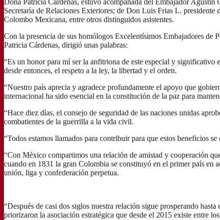
Doña Patricia Cárdenas, estuvo acompañada del Embajador Agustín G
Secretaría de Relaciones Exteriores; de Don Luis Frias L. preside
Colombo Mexicana, entre otros distinguidos asistentes.
Con la presencia de sus homólogos Excelentísimos Embajadores de Pana
Patricia Cárdenas, dirigió unas palabras:
“Es un honor para mí ser la anfitriona de este especial y significativo
desde entonces, el respeto a la ley, la libertad y el orden.
“Nuestro país aprecia y agradece profundamente el apoyo que gobiern
internacional ha sido esencial en la constitución de la paz para mante
“Hace diez días, el consejo de seguridad de las naciones unidas aprobó
combatientes de la guerrilla a la vida civil.
“Todos estamos llamados para contribuir para que estos beneficios se d
“Con México compartimos una relación de amistad y cooperación que f
cuando en 1831 la gran Colombia se constituyó en el primer país en ac
unión, liga y confederación perpetua.
“Después de casi dos siglos nuestra relación sigue prosperando hasta 
priorizaron la asociación estratégica que desde el 2015 existe entre los