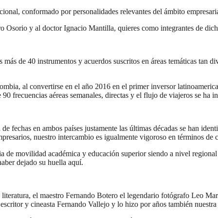
ional, conformado por personalidades relevantes del ámbito empresarial
ro Osorio y al doctor Ignacio Mantilla, quieres como integrantes de di
 más de 40 instrumentos y acuerdos suscritos en áreas temáticas tan div
mbia, al convertirse en el año 2016 en el primer inversor latinoamerican
e 90 frecuencias aéreas semanales, directas y el flujo de viajeros se ha
a de fechas en ambos países justamente las últimas décadas se han iden
presarios, nuestro intercambio es igualmente vigoroso en términos de c
 de movilidad académica y educación superior siendo a nivel regional 
aber dejado su huella aquí.
iteratura, el maestro Fernando Botero el legendario fotógrafo Leo Mart
escritor y cineasta Fernando Vallejo y lo hizo por años también nuestra