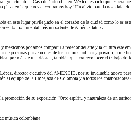
 inauguración de la Casa de Colombia en México, espacio que esperamo
a plaza en la que nos encontramos hoy “Un alivio para la nostalgia, donde
 en este lugar privilegiado en el corazón de la ciudad como lo es este
el convento monumental más importante de América latina.
mexicanos podamos compartir alrededor del arte y la cultura este emblem
ero de personas provenientes de los sectores público y privado, por ello
deal por más de una década, también quisiera reconocer el trabajo de 
ópez, director ejecutivo del AMEXCID, por su invaluable apoyo para i
bién al equipo de la Embajada de Colombia y a todos los colaboradores 
la promoción de su exposición “Oro: espíritu y naturaleza de un territor
s de música colombiana