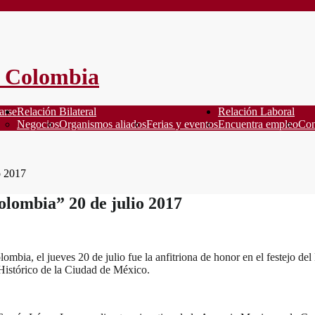
arse
Relación Bilateral
Relación Laboral
Negocios
Organismos aliados
Ferias y eventos
Encuentra empleo
Con
o 2017
olombia” 20 de julio 2017
bia, el jueves 20 de julio fue la anfitriona de honor en el festejo del
Histórico de la Ciudad de México.