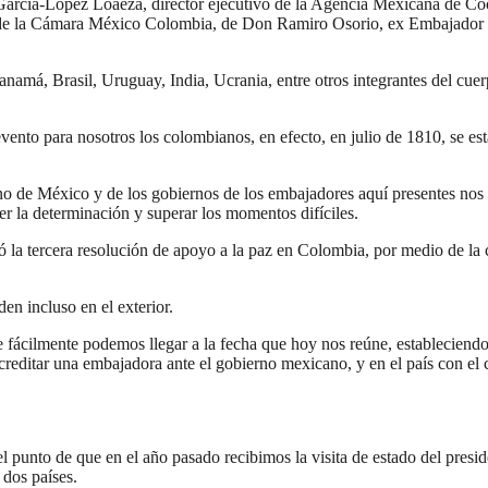
arcía-López Loaeza, director ejecutivo de la Agencia Mexicana de Co
nte de la Cámara México Colombia, de Don Ramiro Osorio, ex Embajado
má, Brasil, Uruguay, India, Ucrania, entre otros integrantes del cuerp
 evento para nosotros los colombianos, en efecto, en julio de 1810, se e
o de México y de los gobiernos de los embajadores aquí presentes nos h
ner la determinación y superar los momentos difíciles.
 la tercera resolución de apoyo a la paz en Colombia, por medio de la c
en incluso en el exterior.
ácilmente podemos llegar a la fecha que hoy nos reúne, estableciendo 
reditar una embajadora ante el gobierno mexicano, y en el país con el c
el punto de que en el año pasado recibimos la visita de estado del pres
 dos países.