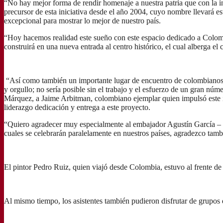
“No hay mejor forma de rendir homenaje a nuestra patria que con la
precursor de esta iniciativa desde el año 2004, cuyo nombre llevará est
excepcional para mostrar lo mejor de nuestro país.
“Hoy hacemos realidad este sueño con este espacio dedicado a Colombia
construirá en una nueva entrada al centro histórico, el cual alberga 
“Así como también un importante lugar de encuentro de colombianos y 
y orgullo; no sería posible sin el trabajo y el esfuerzo de un gran núm
Márquez, a Jaime Arbitman, colombiano ejemplar quien impulsó este i
liderazgo dedicación y entrega a este proyecto.
“Quiero agradecer muy especialmente al embajador Agustín García – L
cuales se celebrarán paralelamente en nuestros países, agradezco tam
El pintor Pedro Ruiz, quien viajó desde Colombia, estuvo al frente de 
Al mismo tiempo, los asistentes también pudieron disfrutar de grupo