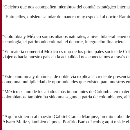
“Celebro que nos acompañen miembros del comité estratégico internac
“Entre ellos, quisiera saludar de manera muy especial al doctor Rami
“Colombia y México somos aliados naturales, a nivel bilateral tenemos
tecnología, el patrimonio cultural, el deporte, integración financiera.
“En materia comercial México es uno de los principales socios de Colo
viajeros hacia nuestro país en la actualidad nos conectamos a través d
“Este panorama y dinámica de doble vía explica la creciente presenci
como una multiplicidad de oportunidades que existen para nuestros em
“México es uno de los aliados más importantes de Colombia en materia
colombianos. también ha sido una segunda patria de colombianos, al h
“Aquí residieron al maestro Gabriel García Márquez, premio nobel de l
Álvaro Mutiz y también el poeta Porfirio Barba Jacobo; aquí reside el 