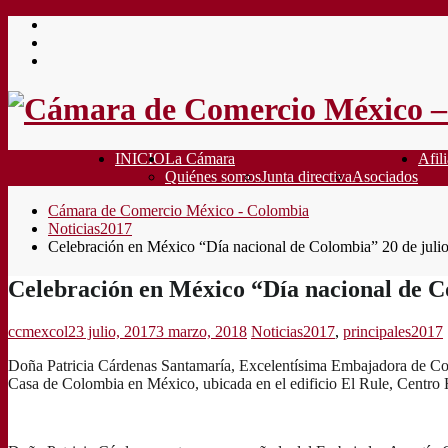
Saltar
al
contenido
INICIO
La Cámara
Afili
Quiénes somos
Junta directiva
Asociados
Cámara de Comercio México - Colombia
Noticias2017
Celebración en México “Día nacional de Colombia” 20 de juli
Celebración en México “Día nacional de C
ccmexcol
23 julio, 2017
3 marzo, 2018
Noticias2017
,
principales2017
Doña Patricia Cárdenas Santamaría, Excelentísima Embajadora de Colom
Casa de Colombia en México, ubicada en el edificio El Rule, Centro 