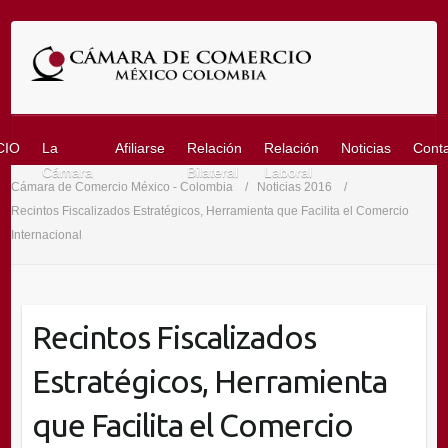
Saltar
al
contenido
CIO
La
Afiliarse
Relación
Relación
Noticias
Cont
Cámara
Bilateral
Laboral
Cámara de Comercio México - Colombia
Noticias 2016
Recintos Fiscalizados Estratégicos, Herramienta que Facilita el Comercio
Internacional
Recintos Fiscalizados
Estratégicos, Herramienta
que Facilita el Comercio