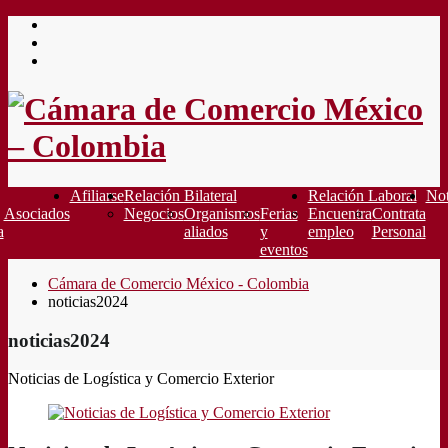
Saltar
al
contenido
Afiliarse
Relación Bilateral
Relación Laboral
Not
Asociados
Negocios
Organismos
Ferias
Encuentra
Contrata
a
aliados
y
empleo
Personal
eventos
Cámara de Comercio México - Colombia
noticias2024
noticias2024
Noticias de Logística y Comercio Exterior