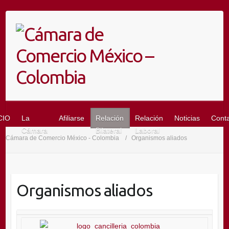
Saltar
al
contenido
CIO
La
Afiliarse
Relación
Relación
Noticias
Cont
Cámara
Bilateral
Laboral
Cámara de Comercio México - Colombia
Organismos aliados
Organismos aliados