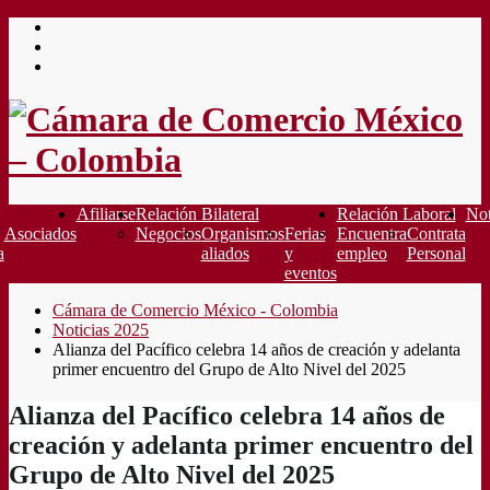
Saltar
al
contenido
Afiliarse
Relación Bilateral
Relación Laboral
Not
Asociados
Negocios
Organismos
Ferias
Encuentra
Contrata
a
aliados
y
empleo
Personal
eventos
Cámara de Comercio México - Colombia
Noticias 2025
Alianza del Pacífico celebra 14 años de creación y adelanta
primer encuentro del Grupo de Alto Nivel del 2025
Alianza del Pacífico celebra 14 años de
creación y adelanta primer encuentro del
Grupo de Alto Nivel del 2025