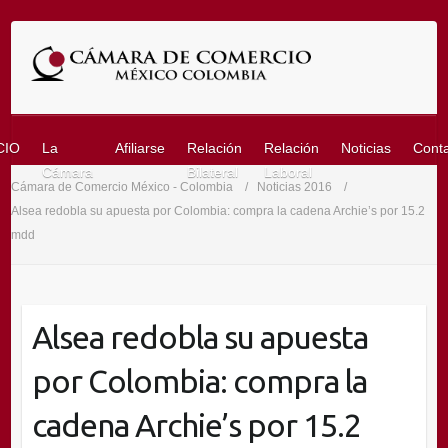
Saltar
al
contenido
CIO
La
Afiliarse
Relación
Relación
Noticias
Cont
Cámara
Bilateral
Laboral
Cámara de Comercio México - Colombia
Noticias 2016
Alsea redobla su apuesta por Colombia: compra la cadena Archie’s por 15.2
mdd
Alsea redobla su apuesta
por Colombia: compra la
cadena Archie’s por 15.2