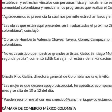
establecer y estrechar vínculos con personas física y moralmente se
comunidad colombiana y mexicana los programas que realiza el Con
“Agradecemos su presencia la cual nos permite estrechar lazos y e
“Las obras que están aquí presentes serán subastadas el próximo 28
colombiana”, concluyó.
“Obras de Humberto Valencia Chávez, Tavera, Gómez Campuzano, Nú
colombiano.
“No es casuístico que nuestros grandes artistas, Gabo, Santiago M
segunda patria”, comentó Edith Carvajal, directora de la Fundació
Onadis Rico Galán, directora general de Colombia nos une, invitó:
“Las mujeres que deseen apoyo psicosocial, terapéutico, acompañami
mes y se cita de 10 a 12 del día.
“Pueden escribirme al correo:
cmexico@cancilleria.gov.co estamos 
CÁMARA DE COMERCIO MÉXICO COLOMBIA