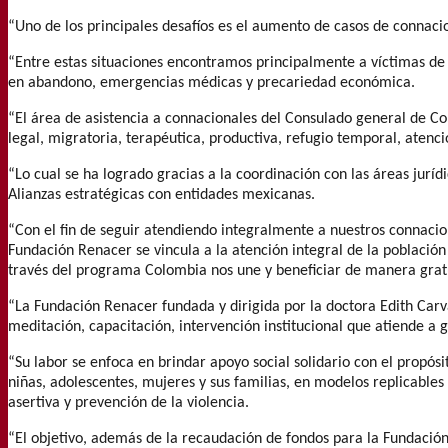
“Uno de los principales desafíos es el aumento de casos de connacio
“Entre estas situaciones encontramos principalmente a víctimas de v
en abandono, emergencias médicas y precariedad económica.
“El área de asistencia a connacionales del Consulado general de Co
legal, migratoria, terapéutica, productiva, refugio temporal, atenc
“Lo cual se ha logrado gracias a la coordinación con las áreas jurí
Alianzas estratégicas con entidades mexicanas.
“Con el fin de seguir atendiendo integralmente a nuestros connacion
Fundación Renacer se vincula a la atención integral de la població
través del programa Colombia nos une y beneficiar de manera gratu
“La Fundación Renacer fundada y dirigida por la doctora Edith Carv
meditación, capacitación, intervención institucional que atiende a 
“Su labor se enfoca en brindar apoyo social solidario con el propós
niñas, adolescentes, mujeres y sus familias, en modelos replicable
asertiva y prevención de la violencia.
“El objetivo, además de la recaudación de fondos para la Fundación