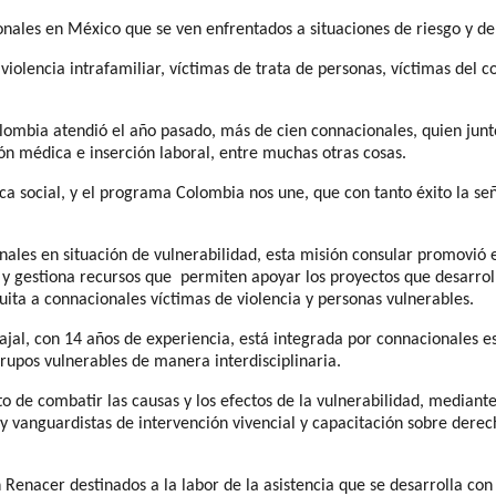
nales en México que se ven enfrentados a situaciones de riesgo y de 
iolencia intrafamiliar, víctimas de trata de personas, víctimas del 
lombia atendió el año pasado, más de cien connacionales, quien junto
ión médica e inserción laboral, entre muchas otras cosas.
dica social, y el programa Colombia nos une, que con tanto éxito la s
ales en situación de vulnerabilidad, esta misión consular promovió e
n y gestiona recursos que permiten apoyar los proyectos que desarro
ita a connacionales víctimas de violencia y personas vulnerables.
ajal, con 14 años de experiencia, está integrada por connacionales e
grupos vulnerables de manera interdisciplinaria.
ito de combatir las causas y los efectos de la vulnerabilidad, media
s y vanguardistas de intervención vivencial y capacitación sobre de
 Renacer destinados a la labor de la asistencia que se desarrolla c