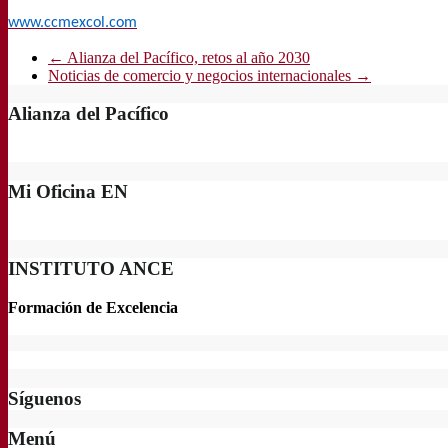
www.ccmexcol.com
←
Alianza del Pacífico, retos al año 2030
Noticias de comercio y negocios internacionales
→
Alianza del Pacífico
Mi Oficina EN
INSTITUTO ANCE
Formación de Excelencia
Síguenos
Menú