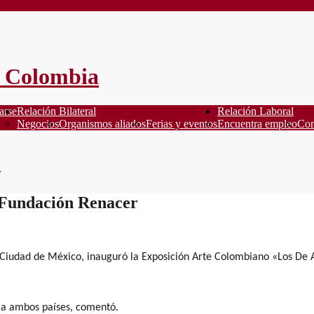
arse
Relación Bilateral
Relación Laboral
Negocios
Organismos aliados
Ferias y eventos
Encuentra empleo
Con
r
 Fundación Renacer
n Ciudad de México, inauguró la Exposición Arte Colombiano «Los De
ra ambos países, comentó.