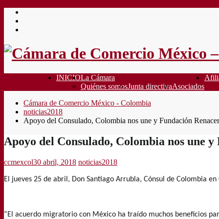
Saltar
al
contenido
INICIO
La Cámara
Afili
Quiénes somos
Junta directiva
Asociados
Cámara de Comercio México - Colombia
noticias2018
Apoyo del Consulado, Colombia nos une y Fundación Renace
Apoyo del Consulado, Colombia nos une y
ccmexcol
30 abril, 2018
noticias2018
El jueves 25 de abril, Don Santiago Arrubla, Cónsul de Colombia e
“El acuerdo migratorio con México ha traído muchos beneficios pa