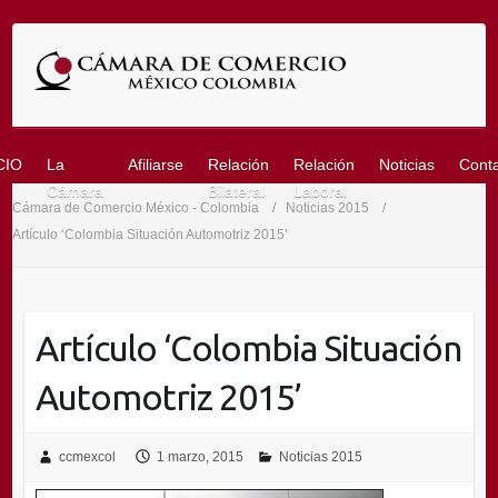
Saltar
al
contenido
CIO
La
Afiliarse
Relación
Relación
Noticias
Cont
Cámara
Bilateral
Laboral
Cámara de Comercio México - Colombia
Noticias 2015
Artículo ‘Colombia Situación Automotriz 2015’
Artículo ‘Colombia Situación
Automotriz 2015’
ccmexcol
1 marzo, 2015
Noticias 2015