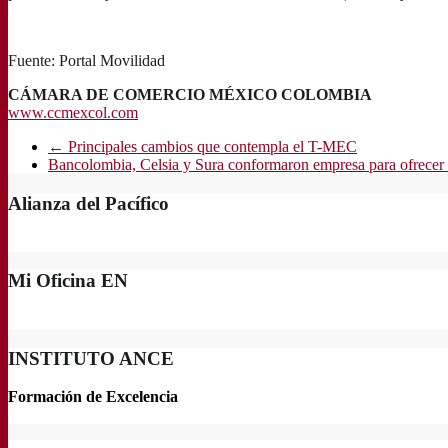
Fuente: Portal Movilidad
CÁMARA DE COMERCIO MÉXICO COLOMBIA
www.ccmexcol.com
←
Principales cambios que contempla el T-MEC
Bancolombia, Celsia y Sura conformaron empresa para ofrecer s
Alianza del Pacífico
Mi Oficina EN
INSTITUTO ANCE
Formación de Excelencia