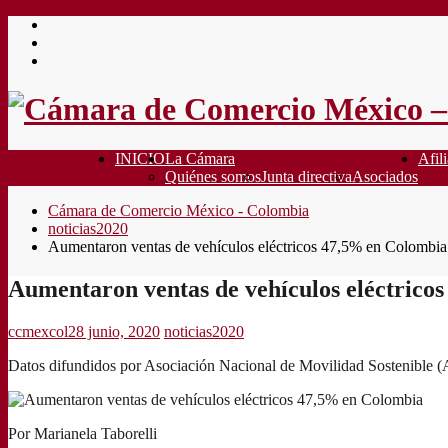
Saltar
al
contenido
INICIO
La Cámara
Afili
Quiénes somos
Junta directiva
Asociados
Cámara de Comercio México - Colombia
noticias2020
Aumentaron ventas de vehículos eléctricos 47,5% en Colombia
Aumentaron ventas de vehículos eléctrico
ccmexcol
28 junio, 2020
noticias2020
Datos difundidos por Asociación Nacional de Movilidad Sostenibl
Por Marianela Taborelli