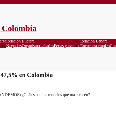
arse
Relación Bilateral
Relación Laboral
Negocios
Organismos aliados
Ferias y eventos
Encuentra empleo
Con
s 47,5% en Colombia
e (ANDEMOS) ¿Cuáles son los modelos que más crecen?