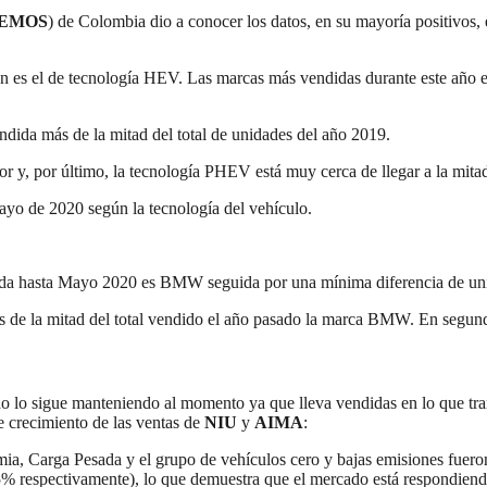
NDEMOS
) de Colombia dio a conocer los datos, en su mayoría positivos,
ión es el de tecnología HEV. Las marcas más vendidas durante este añ
dida más de la mitad del total de unidades del año 2019.
r y, por último, la tecnología PHEV está muy cerca de llegar a la mita
ayo de 2020 según la tecnología del vehículo.
ida hasta Mayo 2020 es BMW seguida por una mínima diferencia de uni
ás de la mitad del total vendido el año pasado la marca BMW. En segun
 lo sigue manteniendo al momento ya que lleva vendidas en lo que trans
e crecimiento de las ventas de
NIU
y
AIMA
:
a, Carga Pesada y el grupo de vehículos cero y bajas emisiones fueron
respectivamente), lo que demuestra que el mercado está respondiendo p