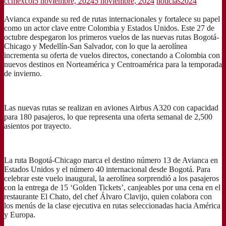
ccmexcol
5 noviembre, 2024
5 noviembre, 2024
noticias2024
Avianca expande su red de rutas internacionales y fortalece su papel
como un actor clave entre Colombia y Estados Unidos. Este 27 de
octubre despegaron los primeros vuelos de las nuevas rutas Bogotá-
Chicago y Medellín-San Salvador, con lo que la aerolínea
incrementa su oferta de vuelos directos, conectando a Colombia con
nuevos destinos en Norteamérica y Centroamérica para la temporada
de invierno.
Las nuevas rutas se realizan en aviones Airbus A320 con capacidad
para 180 pasajeros, lo que representa una oferta semanal de 2,500
asientos por trayecto.
La ruta Bogotá-Chicago marca el destino número 13 de Avianca en
Estados Unidos y el número 40 internacional desde Bogotá. Para
celebrar este vuelo inaugural, la aerolínea sorprendió a los pasajeros
con la entrega de 15 ‘Golden Tickets’, canjeables por una cena en el
restaurante El Chato, del chef Álvaro Clavijo, quien colabora con
los menús de la clase ejecutiva en rutas seleccionadas hacia América
y Europa.