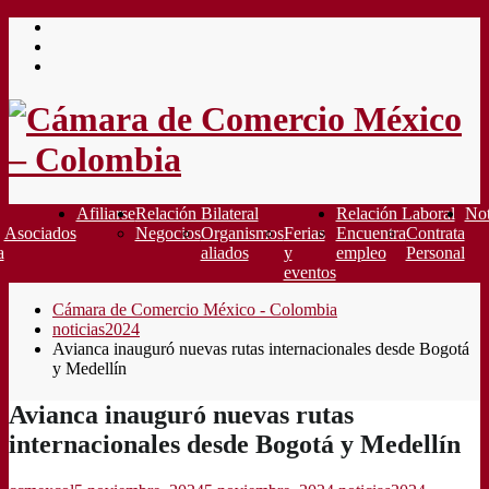
Saltar
al
contenido
Afiliarse
Relación Bilateral
Relación Laboral
Not
Asociados
Negocios
Organismos
Ferias
Encuentra
Contrata
a
aliados
y
empleo
Personal
eventos
Cámara de Comercio México - Colombia
noticias2024
Avianca inauguró nuevas rutas internacionales desde Bogotá
y Medellín
Avianca inauguró nuevas rutas
internacionales desde Bogotá y Medellín