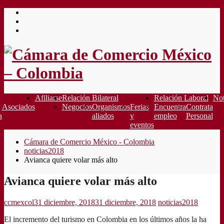
Saltar
al
contenido
Afiliarse
Relación Bilateral
Relación Laboral
Not
Asociados
Negocios
Organismos
Ferias
Encuentra
Contrata
a
aliados
y
empleo
Personal
eventos
Cámara de Comercio México - Colombia
noticias2018
Avianca quiere volar más alto
Avianca quiere volar más alto
ccmexcol
31 diciembre, 2018
31 diciembre, 2018
noticias2018
El incremento del turismo en Colombia en los últimos años la ha