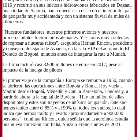
1919 y recurrió en sus inicios a hidroaviones fabricados en Dessau,
una ciudad de Sajonia, para conectar la costa con el interior del país,
de geografía muy accidentada y con un sistema fluvial de miles de
kilómetros.
“Nuestros fundadores, nuestros primeros aviones y nuestros
primeros pilotos fueron todos alemanes. Y estamos muy contentos
de regresar a nuestras raíces”, aseguraba Hernán Rincón, presidente
y consejero delegado de Avianca, en la sala VIP del aeropuerto El
Dorado de Bogotá, minutos antes de inaugurar la ruta a Múnich.
La firma facturó casi 3.900 millones de euros en 2017, pese al
impacto de la huelga de pilotos
El primer viaje de la compañía a Europa se remonta a 1950, cuando
se abrieron las operaciones entre Bogotá y Roma. Hoy vuela a
Madrid desde Bogotá, Medellín y Cali, a Barcelona, Londres y, a
partir de ahora, a la capital de Baviera. “Hay un millón de sillas
disponibles y estos son trayectos de altísima ocupación. Este año
hemos tenido entre el 85% y el 90% en todos los vuelos, lo cual
indica que hemos traído y llevado aproximadamente a 900.000
personas”, continúa Rincón, quien señala que la aerolínea estudia
una nueva conexión con Italia, Suiza o Francia antes de 2021.