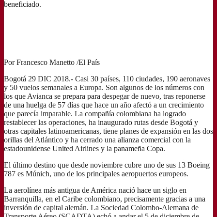
beneficiado.
Por Francesco Manetto /El País
Bogotá 29 DIC 2018.- Casi 30 países, 110 ciudades, 190 aeronaves
y 50 vuelos semanales a Europa. Son algunos de los números con
los que Avianca se prepara para despegar de nuevo, tras reponerse
de una huelga de 57 días que hace un año afectó a un crecimiento
que parecía imparable. La compañía colombiana ha logrado
restablecer las operaciones, ha inaugurado rutas desde Bogotá y
otras capitales latinoamericanas, tiene planes de expansión en las dos
orillas del Atlántico y ha cerrado una alianza comercial con la
estadounidense United Airlines y la panameña Copa.
El último destino que desde noviembre cubre uno de sus 13 Boeing
787 es Múnich, uno de los principales aeropuertos europeos.
La aerolínea más antigua de América nació hace un siglo en
Barranquilla, en el Caribe colombiano, precisamente gracias a una
inversión de capital alemán. La Sociedad Colombo-Alemana de
Transporte Aéreo (SCADTA) echó a andar el 5 de diciembre de