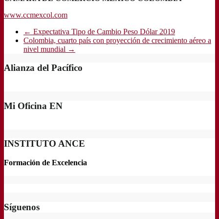
www.ccmexcol.com
←
Expectativa Tipo de Cambio Peso Dólar 2019
Colombia, cuarto país con proyección de crecimiento aéreo a
nivel mundial
→
Alianza del Pacífico
Mi Oficina EN
INSTITUTO ANCE
Formación de Excelencia
Síguenos