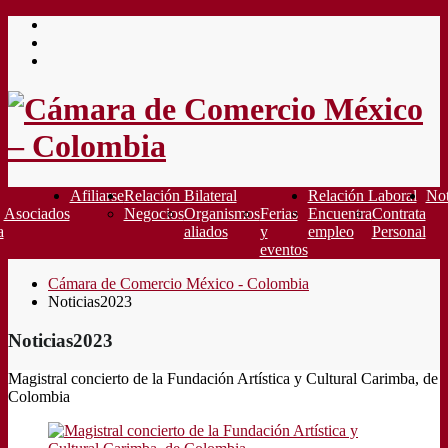
Saltar
al
contenido
Afiliarse
Relación Bilateral
Relación Laboral
Not
Asociados
Negocios
Organismos
Ferias
Encuentra
Contrata
a
aliados
y
empleo
Personal
eventos
Cámara de Comercio México - Colombia
Noticias2023
Noticias2023
Magistral concierto de la Fundación Artística y Cultural Carimba, de
Colombia