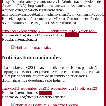
Después de dos años y cuatro meses, la Administración Federal de
Aviación (FAA) https://todologisticanews.com/site/mexico-
recupera-categoria-1-en-seguridad-aerea/?
utm_source=mailpoet&utm_medium=email&utm_campaign=220603
Heineken apostará fuertemente en México Con una inversión de
8,700 millones de pesos (unos US$ 505 millones) …
ccmexcol
25 septiembre, 2023
25 septiembre, 2023
Noticias2023
Noticias de Logística y Comercio Exterior
Leer más
Noticias Internacionales
Noticias Internacionales
La cumbre del G20 iniciará en India con Joe Biden, pero sin Xi
Jinping La ausencia del presidente chino en la reunión de Nueva
Delhi puede ser una muestra de su cambio de prioridades
diplomáticas; fue desestimada por India.…
ccmexcol
11 septiembre, 2023
11 septiembre, 2023
Noticias2023
Noticias Internacionales
Leer más
Noticias de Logística y Comercio Exterior