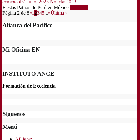
ccmexcol
31 julio, 2023
Noticias2023
Fiestas Patrias de Perú en México
Leer más
Página 2 de 8
«
1
2
3
4
5
...
»
Última »
Alianza del Pacífico
Mi Oficina EN
INSTITUTO ANCE
Formación de Excelencia
Síguenos
Menú
Afiliarse