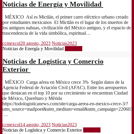
Noticias de Energía y Movilidad
MÉXICO Así es Mictlán, el primer carro eléctrico urbano creado
por estudiantes mexicanos El Mictlán es el lugar de los muertos de
los antiguos nahuas, civilización del México antiguo, y el espacio de
trascendencia de la vida simbólica, espiritual…
ccmexcol
20 agosto, 2023
Noticias2023
Noticias de Energía y Movilidad
Leer más
Noticias de Logística y Comercio
Exterior
MÉXICO Carga aérea en México crece 3% Según datos de la
Agencia Federal de Aviación Civil (AFAC). Entre los aeropuertos
que destacan en el top 10 por su crecimiento se encuentran Ciudad
de México, Querétaro y Mérida
https://todologisticanews.com/site/carga-aerea-en-mexico-crece-3/?
utm_source=mailpoet&utm_medium=email&utm_campaign=220603
…
ccmexcol
14 agosto, 2023
Noticias2023
Noticias de Logística y Comercio Exterior
Leer más