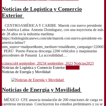
Noticias de Logística y Comercio
Exterior
CENTROAMÉRICA Y CARIBE Maersk con nuevo presidente
en América Latina Antonio Domínguez, con una trayectoria de más
de 28 años en la industria marítima
https://todologisticanews.com/site/maersk-con-nuevo-presidente-en-
america-latina/?
utm_source=mailpoet&utm_medium=email&utm_campaign=220603
PERÚ Puerto Paracas descarga 2200 vehículos y maquinarias
procedentes de Panamá La accesibilidad…
ccmexcol
4 septiembre, 2023
4 septiembre, 2023
Noticias2023
Noticias de Logística y Comercio Exterior
Leer más
Noticias de Energía y Movilidad
Noticias de Energía y Movilidad
MÉXICO CFE anuncia instalación de 200 estaciones de carga en
carreteras mexicanas Concluyeron los estudios preliminares y ya se