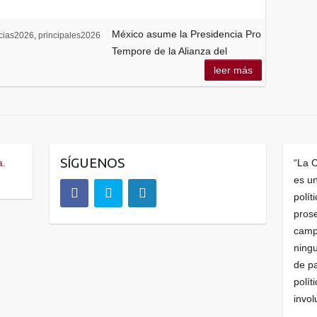
México asume la Presidencia Pro
icias2026
,
principales2026
Tempore de la Alianza del
leer más
SÍGUENOS
a.
“La 
es u
polít
prose
camp
ningu
de pa
polít
invol