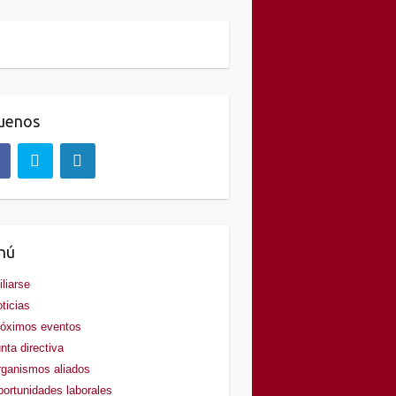
uenos
nú
iliarse
ticias
óximos eventos
nta directiva
ganismos aliados
ortunidades laborales