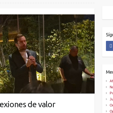
Síg
Me
Af
No
Pr
Ju
exiones de valor
Or
Op