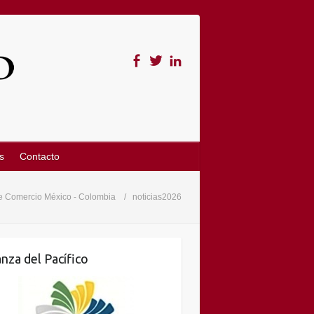
s
Contacto
 Comercio México - Colombia
noticias2026
anza del Pacífico