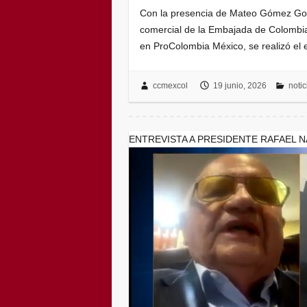
Con la presencia de Mateo Gómez Gon
comercial de la Embajada de Colombia
en ProColombia México, se realizó e
ccmexcol
19 junio, 2026
noti
ENTREVISTA A PRESIDENTE RAFAEL N