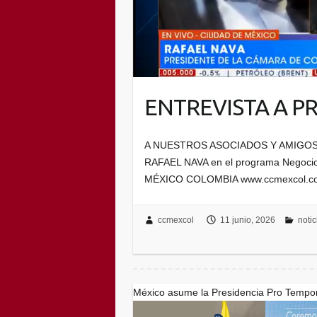
ENTREVISTA A P
A NUESTROS ASOCIADOS Y AMIGOS Le
RAFAEL NAVA en el programa Nego
MÉXICO COLOMBIA www.ccmexcol.c
ccmexcol
11 junio, 2026
noti
México asume la Presidencia Pro Tempore