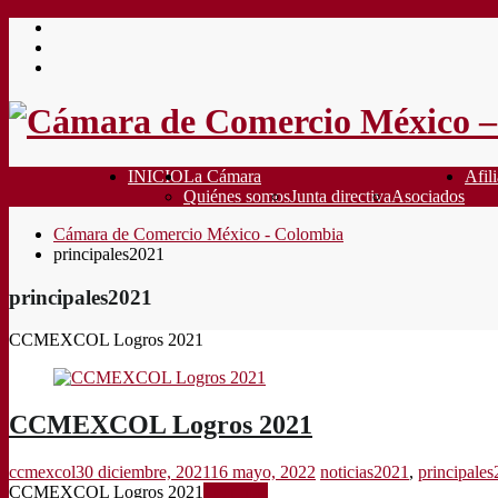
Saltar
al
contenido
INICIO
La Cámara
Afili
Quiénes somos
Junta directiva
Asociados
Cámara de Comercio México - Colombia
principales2021
principales2021
CCMEXCOL Logros 2021
CCMEXCOL Logros 2021
ccmexcol
30 diciembre, 2021
16 mayo, 2022
noticias2021
,
principale
CCMEXCOL Logros 2021
Leer más