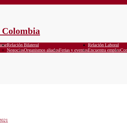
arse
Relación Bilateral
Relación Laboral
Negocios
Organismos aliados
Ferias y eventos
Encuentra empleo
Con
s2021