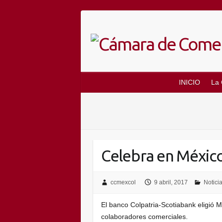
Saltar
al
contenido
INICIO
La
Celebra en México
ccmexcol
9 abril, 2017
Notici
El banco Colpatria-Scotiabank eligió 
colaboradores comerciales.