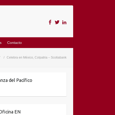
s
Contacto
7
Celebra en México, Colpatria – Scotiabank
anza del Pacífico
Oficina EN