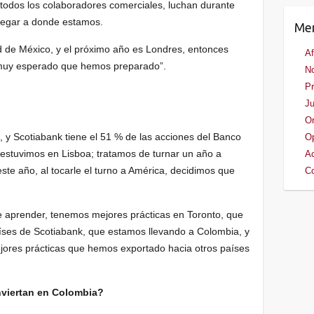
todos los colaboradores comerciales, luchan durante
llegar a donde estamos.
Me
d de México, y el próximo año es Londres, entonces
Af
 muy esperado que hemos preparado”.
No
Pr
Ju
Or
, y Scotiabank tiene el 51 % de las acciones del Banco
Op
 estuvimos en Lisboa; tratamos de turnar un año a
Ac
este año, al tocarle el turno a América, decidimos que
Co
 aprender, tenemos mejores prácticas en Toronto, que
íses de Scotiabank, que estamos llevando a Colombia, y
ores prácticas que hemos exportado hacia otros países
inviertan en Colombia?