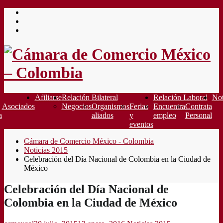
Saltar
al
contenido
Afiliarse
Relación Bilateral
Relación Laboral
Not
Asociados
Negocios
Organismos
Ferias
Encuentra
Contrata
a
aliados
y
empleo
Personal
eventos
Cámara de Comercio México - Colombia
Noticias 2015
Celebración del Día Nacional de Colombia en la Ciudad de
México
Celebración del Día Nacional de
Colombia en la Ciudad de México