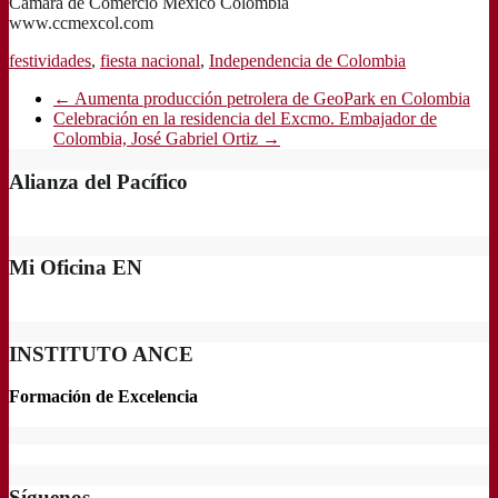
Cámara de Comercio México Colombia
www.ccmexcol.com
festividades
,
fiesta nacional
,
Independencia de Colombia
←
Aumenta producción petrolera de GeoPark en Colombia
Celebración en la residencia del Excmo. Embajador de
Colombia, José Gabriel Ortiz
→
Alianza del Pacífico
Mi Oficina EN
INSTITUTO ANCE
Formación de Excelencia
Síguenos