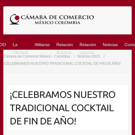
Saltar
al
contenido
CIO
La
Afiliarse
Relación
Relación
Noticias
Cont
Cámara
Bilateral
Laboral
Cámara de Comercio México - Colombia
Noticias 2015
¡CELEBRAMOS NUESTRO TRADICIONAL COCKTAIL DE FIN DE AÑO!
¡CELEBRAMOS NUESTRO
TRADICIONAL COCKTAIL
DE FIN DE AÑO!