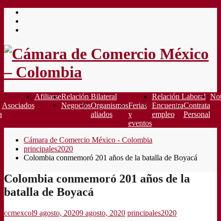
Saltar
al
contenido
Afiliarse
Relación Bilateral
Relación Laboral
Not
Asociados
Negocios
Organismos
Ferias
Encuentra
Contrata
a
aliados
y
empleo
Personal
eventos
Cámara de Comercio México - Colombia
principales2020
Colombia conmemoró 201 años de la batalla de Boyacá
Colombia conmemoró 201 años de la
batalla de Boyacá
ccmexcol
9 agosto, 2020
9 agosto, 2020
principales2020