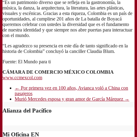
“Es un patrimonio diverso que se refleja en la gastronomía, la
música, la danza, la arquitectura, la literatura, las artes plásticas,
visuales y escénicas. Gracias a esta riqueza, Colombia es un país de
oportunidades, al cumplirse 201 años de La batalla de Boyacá
queremos celebrar con ustedes la diversidad que es el fundamento
de nuestra identidad y que siempre nos abre puertas para interactuar
con el mundo.
“Les agradezco su presencia en este día de tanto significado en la
historia de Colombia” concluyó la canciller Claudia Blum.
Fuente: El Mundo para ti
CÁMARA DE COMERCIO MÉXICO COLOMBIA
www.ccmexcol.com
←
Por primera vez en 100 años, Avianca voló a China con
pasajeros
Murió Mercedes esposa y gran amor de García Márquez
→
Alianza del Pacífico
Mi Oficina EN