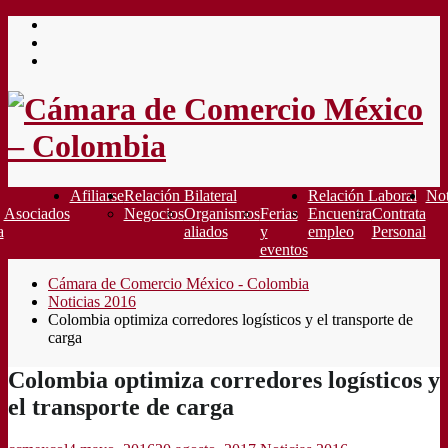
Saltar
al
contenido
Afiliarse
Relación Bilateral
Relación Laboral
Not
Asociados
Negocios
Organismos
Ferias
Encuentra
Contrata
a
aliados
y
empleo
Personal
eventos
Cámara de Comercio México - Colombia
Noticias 2016
Colombia optimiza corredores logísticos y el transporte de
carga
Colombia optimiza corredores logísticos y
el transporte de carga