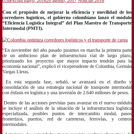
ccmexcol
4 mayo, 2016
20 agosto, 2017
Noticias 2016
Con el propósito de mejorar la eficiencia y movilidad de los
corredores logísticos, el gobierno colombiano lanzó el módulo
“Eficiencia Logística Integral” del Plan Maestro de Transporte
Intermodal (PMTI).
“En noviembre del año pasado pusimos en marcha la primera parte
de un ambicioso plan de infraestructura vial de largo plazo,
priorizando los proyectos que mayor impacto tendrán para la
economía nacional”, explicó el vicepresidente de Colombia, Germán
Vargas Lleras.
En esta segunda fase, señaló, se avanzará en el diseño y
consolidación de una estrategia nacional de transporte intermodal
con énfasis en logística y una inversión de 2.640 millones de pesos.
Dentro de las acciones previstas para avanzar en el nuevo módulo
se incluye el análisis de la situación de la infraestructura logística
especializada, posibles puntos de intercambio modal, pasos
fronterizos, puertos, red de carreteras, ferrovías, y centros
intermodales.