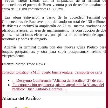
Según Vargas Lleras, con la ampliación de la terminal de
contenedores el puerto de Buenaventura pasó de recibir anualmente
cerca de 350 mil contenedores a 600 mil.
Las obras estuvieron a cargo de la Sociedad Terminal de
Contenedores de Buenaventura, demandó un total de 136 millones
de dólares e incluyó la ampliación de 72 mil metros cuadrados de
plataforma aérea, un área de mantenimiento, la construcción de dos
patios, instalaciones eléctricas, una planta de tratamiento de aguas
residuales y obras de dragado.
Además, la terminal cuenta con dos nuevas grúas Pórtico para
buques postpanamax y otra para super postpanamax, señaló el
vicepresidente.
Fuente:
Marco Trade News
corredor logistico
,
PMTI
,
puerto buenaventura
,
transporte de carta
←
Desayuno Conferencia “Alianza del Pacífico” 27 de abril
“La cooperación regulatoria, piedra angular de la Alianza del
Pacífico”: Juan Antonio Dorantes
→
Alianza del Pacífico