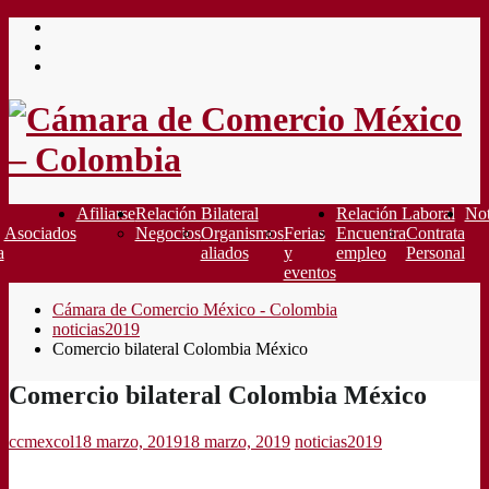
Saltar
al
contenido
Afiliarse
Relación Bilateral
Relación Laboral
Not
Asociados
Negocios
Organismos
Ferias
Encuentra
Contrata
a
aliados
y
empleo
Personal
eventos
Cámara de Comercio México - Colombia
noticias2019
Comercio bilateral Colombia México
Comercio bilateral Colombia México
ccmexcol
18 marzo, 2019
18 marzo, 2019
noticias2019