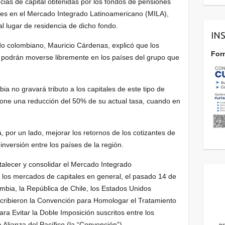
ncias de capital obtenidas por los fondos de pensiones
tes en el Mercado Integrado Latinoamericano (MILA),
l lugar de residencia de dicho fondo.
IN
ado colombiano, Mauricio Cárdenas, explicó que los
For
s podrán moverse libremente en los países del grupo que
 no gravará tributo a los capitales de este tipo de
one una reducción del 50% de su actual tasa, cuando en
, por un lado, mejorar los retornos de los cotizantes de
inversión entre los países de la región.
rtalecer y consolidar el Mercado Integrado
 los mercados de capitales en general, el pasado 14 de
mbia, la República de Chile, los Estados Unidos
scribieron la Convención para Homologar el Tratamiento
ara Evitar la Doble Imposición suscritos entre los
Alianza del Pacífico (la “Convención”).