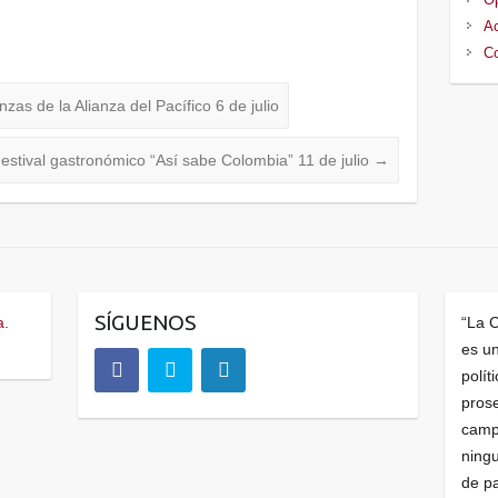
Ac
Co
as de la Alianza del Pacífico 6 de julio
estival gastronómico “Así sabe Colombia” 11 de julio
→
SÍGUENOS
a.
“La 
es u
polít
prose
camp
ningu
de pa