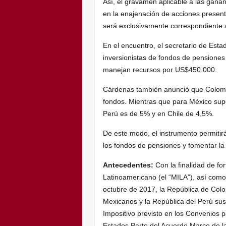
Así, el gravamen aplicable a las gana
en la enajenación de acciones presen
será exclusivamente correspondiente a
En el encuentro, el secretario de Est
inversionistas de fondos de pensione
manejan recursos por US$450.000.
Cárdenas también anunció que Colombia
fondos. Mientras que para México sup
Perú es de 5% y en Chile de 4,5%.
De este modo, el instrumento permitirá
los fondos de pensiones y fomentar la 
Antecedentes:
Con la finalidad de fo
Latinoamericano (el “MILA”), así como
octubre de 2017, la República de Colo
Mexicanos y la República del Perú su
Impositivo previsto en los Convenios p
Estados Parte del Acuerdo Marco de la 