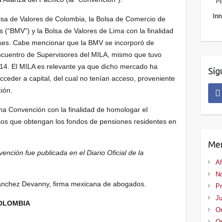
olsa de Valores de Colombia, la Bolsa de Comercio de
 (“BMV”) y la Bolsa de Valores de Lima con la finalidad
aíses. Cabe mencionar que la BMV se incorporó de
ncuentro de Supervisores del MILA, mismo que tuvo
014. El MILA es relevante ya que dicho mercado ha
Síg
ceder a capital, del cual no tenían acceso, proveniente
ión.
ha Convención con la finalidad de homologar el
resos que obtengan los fondos de pensiones residentes en
Me
ención fue publicada en el Diario Oficial de la
Af
No
 Sánchez Devanny, firma mexicana de abogados.
Pr
Ju
OLOMBIA
Or
Op