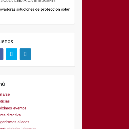
uenos
nú
iliarse
ticias
óximos eventos
nta directiva
ganismos aliados
ortunidades laborales