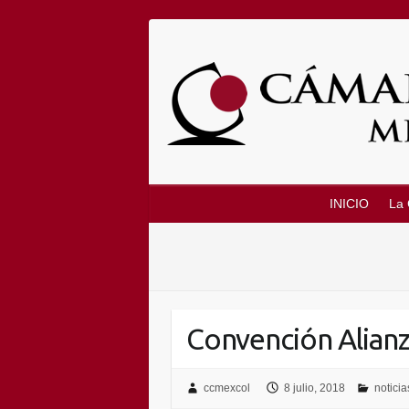
Saltar
al
contenido
INICIO
La
Convención Alianz
ccmexcol
8 julio, 2018
notici