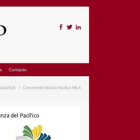
s
Contacto
icias2018
Convención Alianza Pacífico MILA
anza del Pacífico