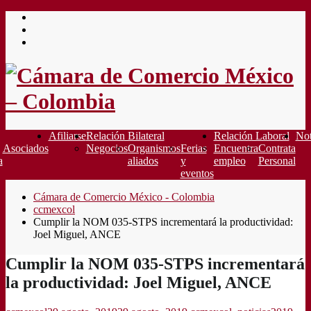
Saltar
al
contenido
Afiliarse
Relación Bilateral
Relación Laboral
Not
Asociados
Negocios
Organismos
Ferias
Encuentra
Contrata
a
aliados
y
empleo
Personal
eventos
Cámara de Comercio México - Colombia
ccmexcol
Cumplir la NOM 035-STPS incrementará la productividad:
Joel Miguel, ANCE
Cumplir la NOM 035-STPS incrementará
la productividad: Joel Miguel, ANCE