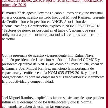
ccmexcol
29 agosto, 2019
29 agosto, 2019
ccmexcol
,
noticias2019
,
principales2019
El martes 27 de agosto llevamos a cabo nuestro desayuno mensual,
en esta ocasión, nuestro invitado Ing. Joel Miguel Ramírez, Gerente
de Certificación e Inspección en ANCE, Asociación de
Normalización y Certificación, explicó la NOM 035-STPS-2018
“Factores de riesgo psicosocial en el trabajo”, norma que será
obligatoria a partir de octubre para todas las empresas en territorio
nacional.
Con la presencia de nuestro vicepresidente Ing. Rafael Nava,
también presidente de la sección América del Sur del COMCE y
presidente ejecutivo de ANCE, así como de Fredy Zuleta, vocal de
la Cámara, Joel Miguel Ramírez mencionó la importancia de
capacitarse y certificarse en la NOM 035-STPS-2018, ya que la
obligatoriedad es para las empresas y sus trabajadores; e incrementa
la productividad y competitividad.
Joel Miguel Ramírez, explicó los factores psicosociales que pueden
influir en el desempeño de los trabajadores y que la Norma
contempla se deben detectar en las empresas.