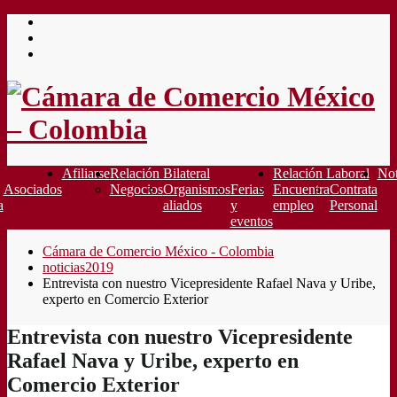
Saltar
al
contenido
Afiliarse
Relación Bilateral
Relación Laboral
Not
Asociados
Negocios
Organismos
Ferias
Encuentra
Contrata
a
aliados
y
empleo
Personal
eventos
Cámara de Comercio México - Colombia
noticias2019
Entrevista con nuestro Vicepresidente Rafael Nava y Uribe,
experto en Comercio Exterior
Entrevista con nuestro Vicepresidente
Rafael Nava y Uribe, experto en
Comercio Exterior