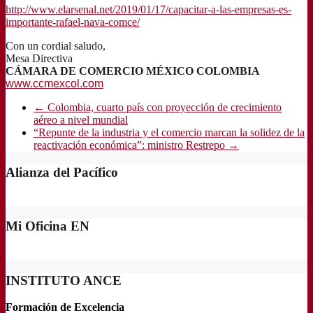
http://www.elarsenal.net/2019/01/17/capacitar-a-las-empresas-es-
importante-rafael-nava-comce/
Con un cordial saludo,
Mesa Directiva
CÁMARA DE COMERCIO MÉXICO COLOMBIA
www.ccmexcol.com
←
Colombia, cuarto país con proyección de crecimiento
aéreo a nivel mundial
“Repunte de la industria y el comercio marcan la solidez de la
reactivación económica”: ministro Restrepo
→
Alianza del Pacífico
Mi Oficina EN
INSTITUTO ANCE
Formación de Excelencia