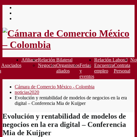
Saltar
al
contenido
Afiliarse
Relación Bilateral
Relación Laboral
Not
Asociados
Negocios
Organismos
Ferias
Encuentra
Contrata
a
aliados
y
empleo
Personal
eventos
Cámara de Comercio México - Colombia
noticias2020
Evolución y rentabilidad de modelos de negocios en la era
digital – Conferencia Mia de Kuijper
Evolución y rentabilidad de modelos de
negocios en la era digital – Conferencia
Mia de Kuijper