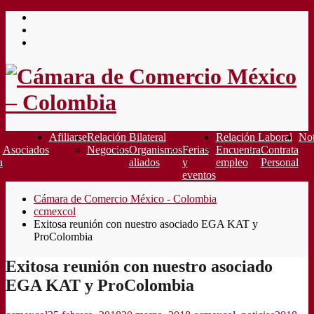
Saltar
al
contenido
Afiliarse
Relación Bilateral
Relación Laboral
Not
Asociados
Negocios
Organismos
Ferias
Encuentra
Contrata
a
aliados
y
empleo
Personal
eventos
Cámara de Comercio México - Colombia
ccmexcol
Exitosa reunión con nuestro asociado EGA KAT y
ProColombia
Exitosa reunión con nuestro asociado
EGA KAT y ProColombia