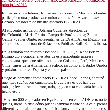
ccmexcol
25 febrero, 2018
20 marzo, 2018
ccmexcol
,
noticias2018
,
principales2018
El viernes 23 de febrero, la Cámara de Comercio México Colombia
participó en una productiva reunión con el señor Álvaro Peláez
Lozano, presidente de nuestro asociado EGA KAT.
Al encuentro asistieron, Adriana Gutiérrez, directora de
ProColombia; María Cristina Campo de ProColombia; Zulma
García y Javier Olarte, representantes de EGA KAT en México, así
como nuestra directora de Relaciones Públicas, Sofía Salinas Ibarra.
En la reunión con nuestro asociado EGA KAT, el señor Peláez
Lozano dio a conocer el estatus de esta importante empresa
colombiana, que tiene oficinas tanto en Colombia, Perú, México y
Chile, países de la Alianza del Pacífico; así como en Estados Unidos
y próximamente en España y en otros países.
Luego de comentar cómo nació EGA KAT hace 12 años, enfatizó
que “
Los sueños son cumplibles, lo que pasa es que hay que
trabajar, levantarse temprano, trabajar, y en esta compañía hemos
hecho eso”.
“Hoy son 600 empleados en Ega Kat y tienen en el ADN eso, no te
quejes, sueña, piensa cómo puedes cambiar y salte de la caja, piensa
diferente y trabaja, porque es la única forma de lograrlo, no esperes