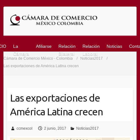
Saltar
al
contenido
CIO
La
Afiliarse
Relación
Relación
Noticias
Cont
Cámara
Bilateral
Laboral
Cámara de Comercio México - Colombia
Noticias2017
Las exportaciones de América Latina crecen
Las exportaciones de
América Latina crecen
ccmexcol
2 junio, 2017
Noticias2017