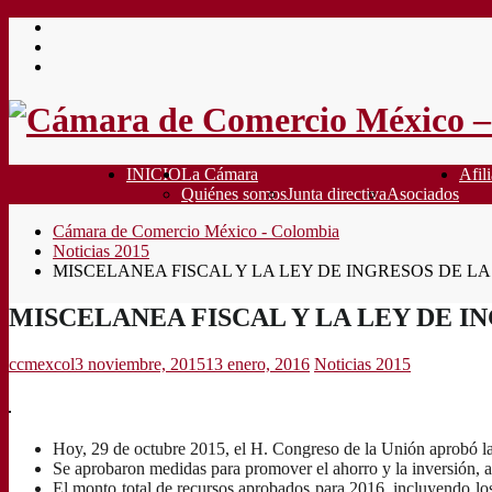
Saltar
al
contenido
INICIO
La Cámara
Afili
Quiénes somos
Junta directiva
Asociados
Cámara de Comercio México - Colombia
Noticias 2015
MISCELANEA FISCAL Y LA LEY DE INGRESOS DE LA 
MISCELANEA FISCAL Y LA LEY DE IN
ccmexcol
3 noviembre, 2015
13 enero, 2016
Noticias 2015
Hoy, 29 de octubre 2015, el H. Congreso de la Unión aprobó la M
Se aprobaron medidas para promover el ahorro y la inversión, as
El monto total de recursos aprobados para 2016, incluyendo los