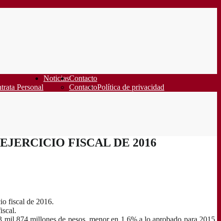
Noticias
Contacto
trata Personal
Contacto
Política de privacidad
EJERCICIO FISCAL DE 2016
io fiscal de 2016.
iscal.
763 mil 874 millones de pesos, menor en 1.6% a lo aprobado para 2015.