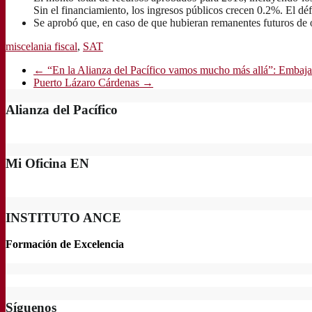
Sin el financiamiento, los ingresos públicos crecen 0.2%. El déf
Se aprobó que, en caso de que hubieran remanentes futuros de o
miscelania fiscal
,
SAT
←
“En la Alianza del Pacífico vamos mucho más allá”: Embaja
Puerto Lázaro Cárdenas
→
Alianza del Pacífico
Mi Oficina EN
INSTITUTO ANCE
Formación de Excelencia
Síguenos