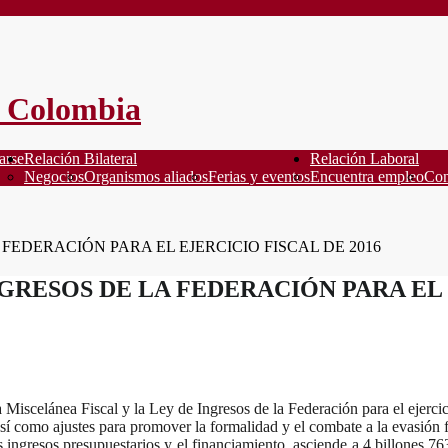
arse
Relación Bilateral
Relación Laboral
Negocios
Organismos aliados
Ferias y eventos
Encuentra empleo
Con
FEDERACIÓN PARA EL EJERCICIO FISCAL DE 2016
GRESOS DE LA FEDERACIÓN PARA EL 
iscelánea Fiscal y la Ley de Ingresos de la Federación para el ejercic
í como ajustes para promover la formalidad y el combate a la evasión f
 ingresos presupuestarios y el financiamiento, asciende a 4 billones 