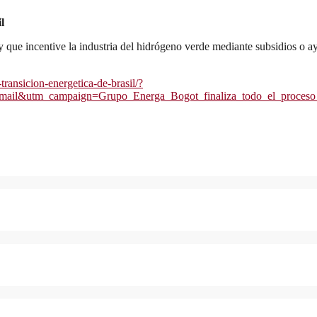
l
 y que incentive la industria del hidrógeno verde mediante subsidios o
ransicion-energetica-de-brasil/?
l&utm_campaign=Grupo_Energa_Bogot_finaliza_todo_el_proceso_de