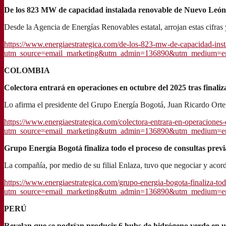
De los 823 MW de capacidad instalada renovable de Nuevo León, 
Desde la Agencia de Energías Renovables estatal, arrojan estas cifras
https://www.energiaestrategica.com/de-los-823-mw-de-capacidad-inst
utm_source=email_marketing&utm_admin=136890&utm_medium=emai
COLOMBIA
Colectora entrará en operaciones en octubre del 2025 tras finaliz
Lo afirma el presidente del Grupo Energía Bogotá, Juan Ricardo Orteg
https://www.energiaestrategica.com/colectora-entrara-en-operaciones-e
utm_source=email_marketing&utm_admin=136890&utm_medium=ema
Grupo Energía Bogotá finaliza todo el proceso de consultas prev
La compañía, por medio de su filial Enlaza, tuvo que negociar y acord
https://www.energiaestrategica.com/grupo-energia-bogota-finaliza-tod
utm_source=email_marketing&utm_admin=136890&utm_medium=emai
PERÚ
Revelan que se podrían producir 6 hubs de hidrógeno verde en un