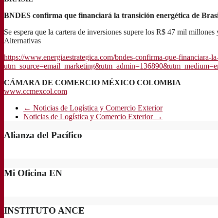
BNDES confirma que financiará la transición energética de Brasi
Se espera que la cartera de inversiones supere los R$ 47 mil millones
Alternativas
https://www.energiaestrategica.com/bndes-confirma-que-financiara-la-t
utm_source=email_marketing&utm_admin=136890&utm_medium=emai
CÁMARA DE COMERCIO MÉXICO COLOMBIA
www.ccmexcol.com
←
Noticias de Logística y Comercio Exterior
Noticias de Logística y Comercio Exterior
→
Alianza del Pacífico
Mi Oficina EN
INSTITUTO ANCE