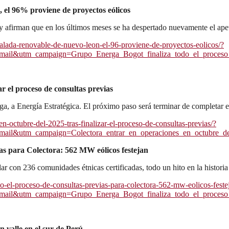
el 96% proviene de proyectos eólicos
 y afirman que en los últimos meses se ha despertado nuevamente el apet
alada-renovable-de-nuevo-leon-el-96-proviene-de-proyectos-eolicos/?
l&utm_campaign=Grupo_Energa_Bogot_finaliza_todo_el_proceso_de
ar el proceso de consultas previas
a, a Energía Estratégica. El próximo paso será terminar de completar e
n-octubre-del-2025-tras-finalizar-el-proceso-de-consultas-previas/?
il&utm_campaign=Colectora_entrar_en_operaciones_en_octubre_de
ias para Colectora: 562 MW eólicos festejan
ar con 236 comunidades étnicas certificadas, todo un hito en la histor
o-el-proceso-de-consultas-previas-para-colectora-562-mw-eolicos-feste
l&utm_campaign=Grupo_Energa_Bogot_finaliza_todo_el_proceso_de
 valle en el sur de Perú