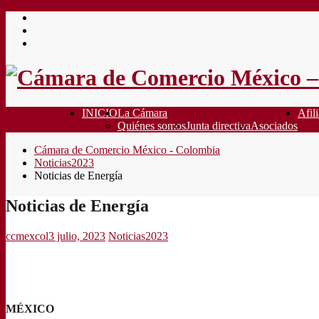
Saltar
al
contenido
INICIO
La Cámara
Afili
Quiénes somos
Junta directiva
Asociados
Cámara de Comercio México - Colombia
Noticias2023
Noticias de Energía
Noticias de Energía
ccmexcol
3 julio, 2023
Noticias2023
MÉXICO