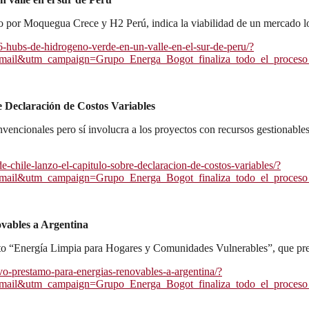
rado por Moquegua Crece y H2 Perú, indica la viabilidad de un mercado 
6-hubs-de-hidrogeno-verde-en-un-valle-en-el-sur-de-peru/?
l&utm_campaign=Grupo_Energa_Bogot_finaliza_todo_el_proceso_de
e Declaración de Costos Variables
vencionales pero sí involucra a los proyectos con recursos gestionabl
-chile-lanzo-el-capitulo-sobre-declaracion-de-costos-variables/?
l&utm_campaign=Grupo_Energa_Bogot_finaliza_todo_el_proceso_de
vables a Argentina
to “Energía Limpia para Hogares y Comunidades Vulnerables”, que pre
o-prestamo-para-energias-renovables-a-argentina/?
l&utm_campaign=Grupo_Energa_Bogot_finaliza_todo_el_proceso_de