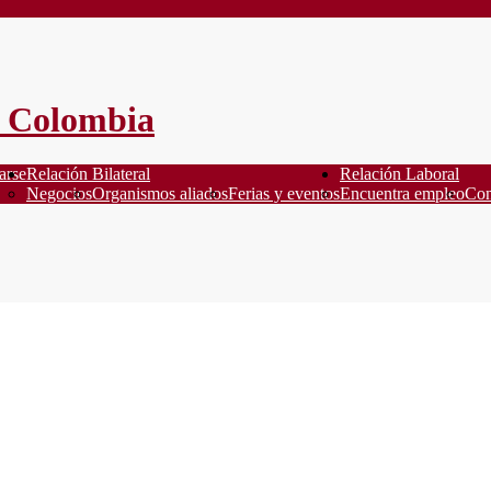
arse
Relación Bilateral
Relación Laboral
Negocios
Organismos aliados
Ferias y eventos
Encuentra empleo
Con