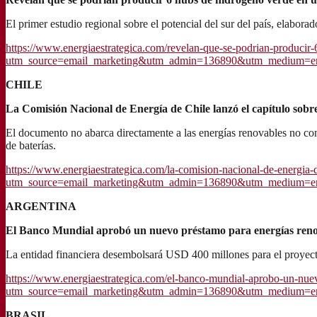
El primer estudio regional sobre el potencial del sur del país, elabo
https://www.energiaestrategica.com/revelan-que-se-podrian-producir-
utm_source=email_marketing&utm_admin=136890&utm_medium=emai
CHILE
La Comisión Nacional de Energía de Chile lanzó el capítulo sobr
El documento no abarca directamente a las energías renovables no con
de baterías.
https://www.energiaestrategica.com/la-comision-nacional-de-energia-de
utm_source=email_marketing&utm_admin=136890&utm_medium=emai
ARGENTINA
El Banco Mundial aprobó un nuevo préstamo para energías reno
La entidad financiera desembolsará USD 400 millones para el proyec
https://www.energiaestrategica.com/el-banco-mundial-aprobo-un-nuev
utm_source=email_marketing&utm_admin=136890&utm_medium=emai
BRASIL