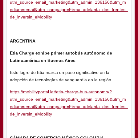
utm_source=email_marketing&utm_admin=136156&utm_m
edium=email&utm_campaign=Firma_adelanta_dos_frentes_
de_inversin_eMobility
ARGENTINA
Etia Charge exhibe primer autobús autónomo de
Latinoamérica en Buenos Aires
Este logro de Etia marca un paso significativo en la
adopción de tecnologías de vanguardia en la región.
https://mobilityportal.lat/etia-charge-bus-autonomo/?
utm_source=email_marketing&utm_admin=136156&utm_m
edium=email&utm_campaign=Firma_adelanta_dos_frentes_
de_inversin_eMobility
CÁMARA DE COMERCIO MÉXICO COLOMBIA