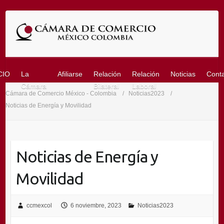
Saltar
al
contenido
CIO
La
Afiliarse
Relación
Relación
Noticias
Cont
Cámara
Bilateral
Laboral
Cámara de Comercio México - Colombia
Noticias2023
Noticias de Energía y Movilidad
Noticias de Energía y
Movilidad
ccmexcol
6 noviembre, 2023
Noticias2023