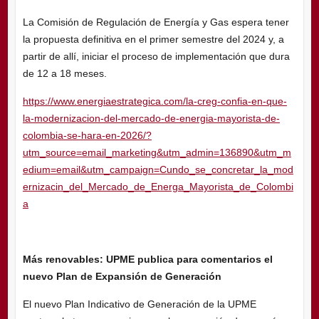
La Comisión de Regulación de Energía y Gas espera tener
la propuesta definitiva en el primer semestre del 2024 y, a
partir de allí, iniciar el proceso de implementación que dura
de 12 a 18 meses.
https://www.energiaestrategica.com/la-creg-confia-en-que-
la-modernizacion-del-mercado-de-energia-mayorista-de-
colombia-se-hara-en-2026/?
utm_source=email_marketing&utm_admin=136890&utm_m
edium=email&utm_campaign=Cundo_se_concretar_la_mod
ernizacin_del_Mercado_de_Energa_Mayorista_de_Colombi
a
Más renovables: UPME publica para comentarios el
nuevo Plan de Expansión de Generación
El nuevo Plan Indicativo de Generación de la UPME