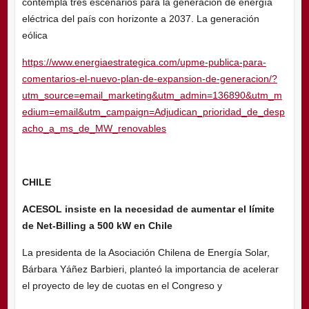
contempla tres escenarios para la generación de energía
eléctrica del país con horizonte a 2037. La generación
eólica
https://www.energiaestrategica.com/upme-publica-para-
comentarios-el-nuevo-plan-de-expansion-de-generacion/?
utm_source=email_marketing&utm_admin=136890&utm_m
edium=email&utm_campaign=Adjudican_prioridad_de_desp
acho_a_ms_de_MW_renovables
CHILE
ACESOL insiste en la necesidad de aumentar el límite
de Net-Billing a 500 kW en Chile
La presidenta de la Asociación Chilena de Energía Solar,
Bárbara Yáñez Barbieri, planteó la importancia de acelerar
el proyecto de ley de cuotas en el Congreso y