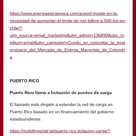
https://www.energiaestrategica.com/acesol-insiste-en-la-
necesidad-de-aumentar-el-limite-de-net-billing-a-500-kw-en-
chile/?
utm_source=email_marketing&utm_admin=136890&utm_m
edium=email&utm_campaign=Cundo_se_concretar_la_mod
ernizacin_del_Mercado_de_Energa_Mayorista_de_Colombi
a
PUERTO RICO
Puerto Rico llama a licitación de puntos de carga
El llamado está dirigido a extender la red de carga en
Puerto Rico basado en un financiamiento del gobierno
estadounidense.
https://mobilityportal.lat/puerto-rico-licitacion-carga/?