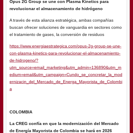
Opus 2G Group se une con Plasma Kinetics para
revolucionar el almacenamiento de hidrógeno
A través de esta alianza estratégica, ambas compañías
buscan ofrecer soluciones de vanguardia en sectores como
el tratamiento de gases, la conversión de residuos
https://www.energiaestrategica.com/opus-2g-group-se-une-
con-plasma-kinetics-para-revolucionar-el-almacenamiento-
de-hidrogeno/?
utm_source=email_marketing&utm_admin=136890&utm_m
edium=email&utm_campaign=Cundo_se_concretar_la_mod
ernizacin_del_Mercado_de_Energa_Mayorista_de_Colombi
a
COLOMBIA
La CREG confía en que la modernización del Mercado
de Energía Mayorista de Colombia se hará en 2026