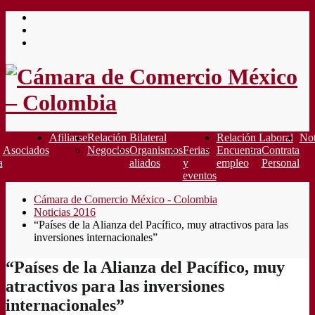
Saltar
al
contenido
Afiliarse
Relación Bilateral
Relación Laboral
Not
Asociados
Negocios
Organismos
Ferias
Encuentra
Contrata
a
aliados
y
empleo
Personal
eventos
Cámara de Comercio México - Colombia
Noticias 2016
“Países de la Alianza del Pacífico, muy atractivos para las
inversiones internacionales”
“Países de la Alianza del Pacífico, muy
atractivos para las inversiones
internacionales”