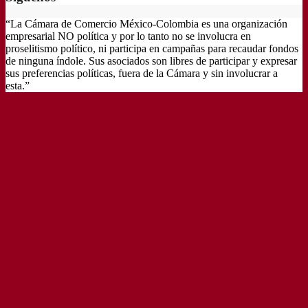
“La Cámara de Comercio México-Colombia es una organización
empresarial NO política y por lo tanto no se involucra en
proselitismo político, ni participa en campañas para recaudar fondos
de ninguna índole. Sus asociados son libres de participar y expresar
sus preferencias políticas, fuera de la Cámara y sin involucrar a
esta.”