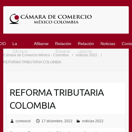
Saltar
al
contenido
CIO
La
Afiliarse
Relación
Relación
Noticias
Cont
Cámara
Bilateral
Laboral
Cámara de Comercio México - Colombia
noticias 2022
REFORMA TRIBUTARIA COLOMBIA
REFORMA TRIBUTARIA
COLOMBIA
ccmexcol
17 diciembre, 2022
noticias 2022