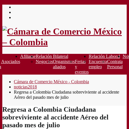
Saltar
al
contenido
Afiliarse
Relación Bilateral
Relación Laboral
Not
Asociados
Negocios
Organismos
Ferias
Encuentra
Contrata
a
aliados
y
empleo
Personal
eventos
Cámara de Comercio México - Colombia
noticias2018
Regresa a Colombia Ciudadana sobreviviente al accidente
Aéreo del pasado mes de julio
Regresa a Colombia Ciudadana
sobreviviente al accidente Aéreo del
pasado mes de julio