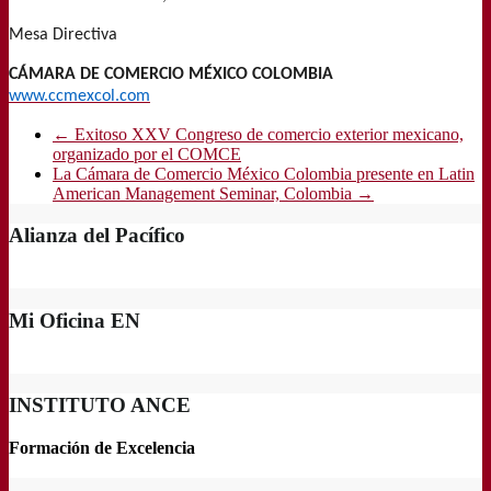
Mesa Directiva
CÁMARA DE COMERCIO MÉXICO COLOMBIA
www.ccmexcol.com
←
Exitoso XXV Congreso de comercio exterior mexicano,
organizado por el COMCE
La Cámara de Comercio México Colombia presente en Latin
American Management Seminar, Colombia
→
Alianza del Pacífico
Mi Oficina EN
INSTITUTO ANCE
Formación de Excelencia