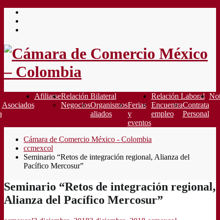
Saltar
al
contenido
Afiliarse
Relación Bilateral
Relación Laboral
Not
Asociados
Negocios
Organismos
Ferias
Encuentra
Contrata
a
aliados
y
empleo
Personal
eventos
Cámara de Comercio México - Colombia
ccmexcol
Seminario “Retos de integración regional, Alianza del
Pacífico Mercosur”
Seminario “Retos de integración regional,
Alianza del Pacífico Mercosur”