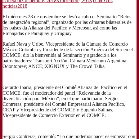
ccmexcol
3 diciembre, 2018
3 diciembre, 2018
ccmexcol
,
noticias2018
El miércoles 28 de noviembre se llevó a cabo el Seminario “Retos
de integración regional”, organizado por las cámaras bilaterales de
los países da Alianza del Pacífico y Mercosur, así como las
Embajadas de Paraguay y Uruguay.
Rafael Nava y Uribe, Vicepresidente de la Cámara de Comercio
México Colombia y Presidente de la sección América del Sur en el
COMCE, dio la bienvenida al Seminario y agradeció a los
patrocinadores: Transport Acción; Cámara Mexicano Argentina;
Odontoprev; ANCE; XIGNUX y The Crowd Talks.
Gerardo Ibarra, presidente del Comité Alianza del Pacífico en el
COMCE, fue el moderador del panel ”Relevancia de la
diversificación para México”, en el que participaron Sergio
Contreras, presidente del Comité Empresarial Alianza Pacífico,
CEAP y Vicepresidente del COMCE y Eugenio Salinas,
Vicepresidente de Comercio Exterior en el COMCE.
Sergio Contreras, comentó: “Lo que podemos hacer es empezar con