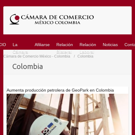
Saltar
al
contenido
CIO
La
Afiliarse
Relación
Relación
Noticias
Cont
Cámara
Bilateral
Laboral
Cámara de Comercio México - Colombia
Colombia
Colombia
Aumenta producción petrolera de GeoPark en Colombia