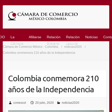
Saltar
al
contenido
CIO
La
Afiliarse
Relación
Relación
Noticias
Cont
Cámara
Bilateral
Laboral
Cámara de Comercio México - Colombia
noticias2020
Colombia conmemora 210 años de la Independencia
Colombia conmemora 210
años de la Independencia
ccmexcol
20 julio, 2020
noticias2020