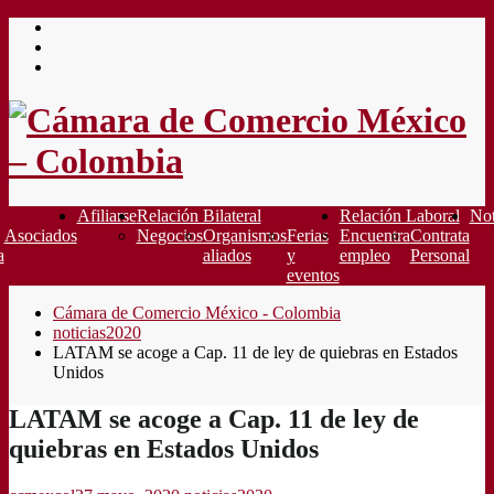
Saltar
al
contenido
Afiliarse
Relación Bilateral
Relación Laboral
Not
Asociados
Negocios
Organismos
Ferias
Encuentra
Contrata
a
aliados
y
empleo
Personal
eventos
Cámara de Comercio México - Colombia
noticias2020
LATAM se acoge a Cap. 11 de ley de quiebras en Estados
Unidos
LATAM se acoge a Cap. 11 de ley de
quiebras en Estados Unidos