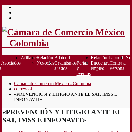
Saltar
al
contenido
Afiliarse
Relación Bilateral
Relación Laboral
Not
Asociados
Negocios
Organismos
Ferias
Encuentra
Contrata
a
aliados
y
empleo
Personal
eventos
Cámara de Comercio México - Colombia
ccmexcol
«PREVENCIÓN Y LITIGIO ANTE EL SAT, IMSS E
INFONAVIT»
«PREVENCIÓN Y LITIGIO ANTE EL
SAT, IMSS E INFONAVIT»