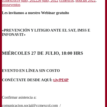
ccmexcol
19 julio, 2022
26 julio, 2022
ccmexcol
,
noticias 2022
,
proxeventos
Les invitamos a nuestro Webinar gratuito
«PREVENCIÓN Y LITIGIO ANTE EL SAT, IMSS E
INFONAVIT»
MIÉRCOLES 27 DE JULIO, 18:00 HRS
EVENTO EN LÍNEA SIN COSTO
CONÉCTATE DESDE AQUÍ:
t.ly/PE6P
Confirmar asistencia a:
comunicacion.social@ccmexcol.com /