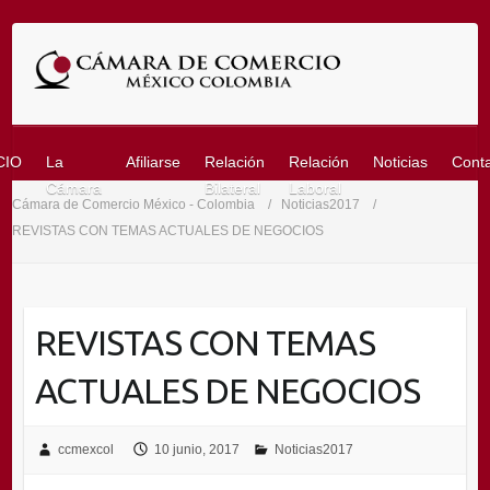
Saltar
al
contenido
CIO
La
Afiliarse
Relación
Relación
Noticias
Cont
Cámara
Bilateral
Laboral
Cámara de Comercio México - Colombia
Noticias2017
REVISTAS CON TEMAS ACTUALES DE NEGOCIOS
REVISTAS CON TEMAS
ACTUALES DE NEGOCIOS
ccmexcol
10 junio, 2017
Noticias2017