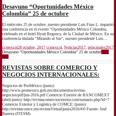
Desayuno “Oportunidades México
Colombia” 25 de octubre
El miércoles 25 de octubre, nuestro presidente Luis Frias L. impartió
una conferencia en el evento “Oportunidades México Colombia,
celebrado en el hotel Hyatt Regency, de la Ciudad de México. En su
conferencia titulada “Mirando al Sur”, nuestro presidente Luis…
ccmexcol
28 octubre, 2017
ccmexcol
,
Noticias2017
,
principales2017
Desayuno “Oportunidades México Colombia” 25 de octubre
Leer
más
REVISTAS SOBRE COMERCIO Y
NEGOCIOS INTERNACIONALES:
Negocios de ProMéxico (junio):
http://www.promexico.gob.mx/documentos/revista-
negocios/pdf/jun-2016.pdf Comercio Exterior de BANCOMEXT
(abril-junio): http://revistacomercioexterior.com/sumario.php?id=7
Comercio Exterior y Logística de COMCE: (junio):
http://revistacomce.mx/revistaVirtual/junio2016/#/0 Fuente: José
Barrera (ITESM)