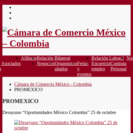
Saltar
al
contenido
Afiliarse
Relación Bilateral
Relación Laboral
Not
Asociados
Negocios
Organismos
Ferias
Encuentra
Contrata
a
aliados
y
empleo
Personal
eventos
Cámara de Comercio México - Colombia
PROMEXICO
PROMEXICO
Desayuno “Oportunidades México Colombia” 25 de octubre