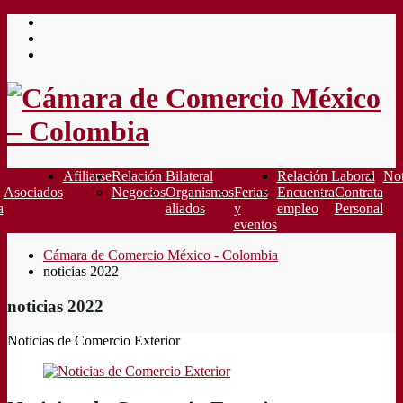
Saltar
al
contenido
Afiliarse
Relación Bilateral
Relación Laboral
Not
Asociados
Negocios
Organismos
Ferias
Encuentra
Contrata
a
aliados
y
empleo
Personal
eventos
Cámara de Comercio México - Colombia
noticias 2022
noticias 2022
Noticias de Comercio Exterior