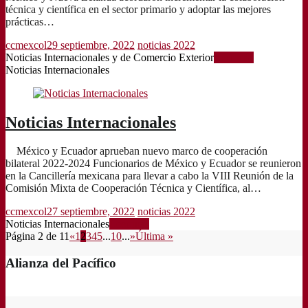
técnica y científica en el sector primario y adoptar las mejores
prácticas…
ccmexcol
29 septiembre, 2022
noticias 2022
Noticias Internacionales y de Comercio Exterior
Leer más
Noticias Internacionales
Noticias Internacionales
México y Ecuador aprueban nuevo marco de cooperación
bilateral 2022-2024 Funcionarios de México y Ecuador se reunieron
en la Cancillería mexicana para llevar a cabo la VIII Reunión de la
Comisión Mixta de Cooperación Técnica y Científica, al…
ccmexcol
27 septiembre, 2022
noticias 2022
Noticias Internacionales
Leer más
Página 2 de 11
«
1
2
3
4
5
...
10
...
»
Última »
Alianza del Pacífico