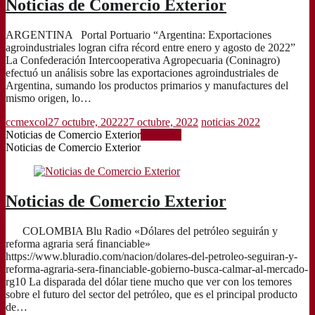
Noticias de Comercio Exterior
ARGENTINA Portal Portuario “Argentina: Exportaciones
agroindustriales logran cifra récord entre enero y agosto de 2022”
La Confederación Intercooperativa Agropecuaria (Coninagro)
efectuó un análisis sobre las exportaciones agroindustriales de
Argentina, sumando los productos primarios y manufactures del
mismo origen, lo…
ccmexcol
27 octubre, 2022
27 octubre, 2022
noticias 2022
Noticias de Comercio Exterior
Leer más
Noticias de Comercio Exterior
Noticias de Comercio Exterior
COLOMBIA Blu Radio «Dólares del petróleo seguirán y
reforma agraria será financiable»
https://www.bluradio.com/nacion/dolares-del-petroleo-seguiran-y-
reforma-agraria-sera-financiable-gobierno-busca-calmar-al-mercado-
rg10 La disparada del dólar tiene mucho que ver con los temores
sobre el futuro del sector del petróleo, que es el principal producto
de…