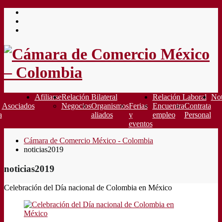
Saltar
al
contenido
Afiliarse
Relación Bilateral
Relación Laboral
Not
Asociados
Negocios
Organismos
Ferias
Encuentra
Contrata
a
aliados
y
empleo
Personal
eventos
Cámara de Comercio México - Colombia
noticias2019
noticias2019
Celebración del Día nacional de Colombia en México