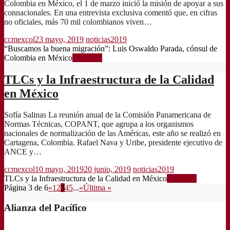
Colombia en México, el 1 de marzo inició la misión de apoyar a sus
connacionales. En una entrevista exclusiva comentó que, en cifras
no oficiales, más 70 mil colombianos viven…
ccmexcol
23 mayo, 2019
noticias2019
“Buscamos la buena migración”: Luis Oswaldo Parada, cónsul de
Colombia en México
Leer más
TLCs y la Infraestructura de la Calidad
en México
Sofía Salinas La reunión anual de la Comisión Panamericana de
Normas Técnicas, COPANT, que agrupa a los organismos
nacionales de normalización de las Américas, este año se realizó en
Cartagena, Colombia. Rafael Nava y Uribe, presidente ejecutivo de
ANCE y…
ccmexcol
10 mayo, 2019
20 junio, 2019
noticias2019
TLCs y la Infraestructura de la Calidad en México
Leer más
Página 3 de 6
«
1
2
3
4
5
...
»
Última »
Alianza del Pacífico