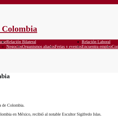
arse
Relación Bilateral
Relación Laboral
Negocios
Organismos aliados
Ferias y eventos
Encuentra empleo
Con
mbia
da de Colombia.
mbia en México, recibió al notable Escultor Sigifredo Islas.