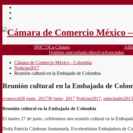
Saltar
al
contenido
INICIO
La Cámara
Afili
Quiénes somos
Junta directiva
Asociados
Cámara de Comercio México - Colombia
Noticias2017
Reunión cultural en la Embajada de Colombia
Reunión cultural en la Embajada de Colo
ccmexcol
28 junio, 2017
30 junio, 2017
Noticias2017
,
principales2015
Reunión cultural en la Embajada de Colombia
El martes 27 de junio, celebramos una reunión cultural en la Embaja
Doña Patricia Cárdenas Santamaría, Excelentísima Embajadora de Colo